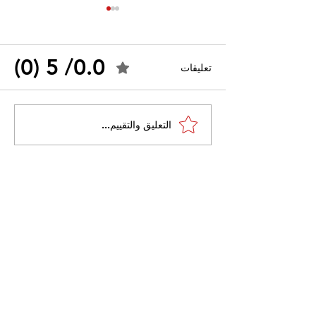
0.0/ 5 (0)
تعليقات
القضاء الإداري يقضي بحل
التعليق والتقييم...
 واسعًا وتُعيد طرح
نقابة "كنابست"