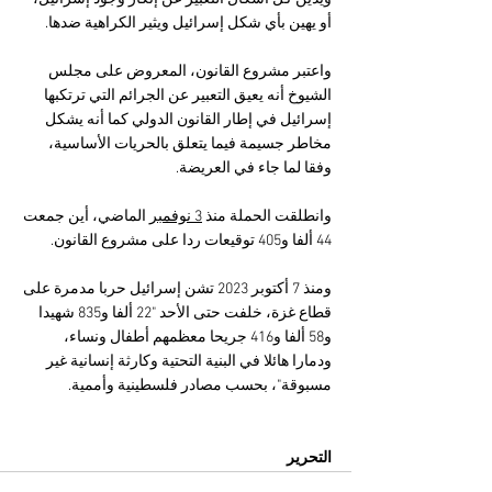
أو يهين بأي شكل إسرائيل ويثير الكراهية ضدها.
واعتبر مشروع القانون، المعروض على مجلس 
الشيوخ أنه يعيق التعبير عن الجرائم التي ترتكبها 
إسرائيل في إطار القانون الدولي كما أنه يشكل 
مخاطر جسيمة فيما يتعلق بالحريات الأساسية، 
وفقا لما جاء في العريضة.
وانطلقت الحملة منذ 
3 نوفمبر
 الماضي، أين جمعت 
44 ألفا و405 توقيعات ردا على مشروع القانون.
ومنذ 7 أكتوبر 2023 تشن إسرائيل حربا مدمرة على 
قطاع غزة، خلفت حتى الأحد "22 ألفا و835 شهيدا 
و58 ألفا و416 جريحا معظمهم أطفال ونساء، 
ودمارا هائلا في البنية التحتية وكارثة إنسانية غير 
مسبوقة"، بحسب مصادر فلسطينية وأممية.
التحرير