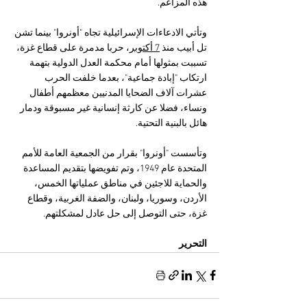
هذه المزاعم.
وتأتي الادعاءات الإسرائيلية تجاه "أونروا" بينما تشن 
تل أبيب منذ 
7 أكتوبر
، حربا مدمرة على قطاع غزة، 
تسببت بمثولها أمام محكمة العدل الدولية بتهمة 
ارتكاب "إبادة جماعية"، بعدما خلفت الحرب 
عشرات آلاف الضحايا المدنيين معظمهم أطفال 
ونساء، فضلا عن كارثة إنسانية غير مسبوقة ودمار 
هائل بالبنية التحتية.
وتأسست "أونروا" بقرار من الجمعية العامة للأمم 
المتحدة عام 1949، وتم تفويضها بتقديم المساعدة 
والحماية للاجئين في مناطق عملياتها الخمس، 
الأردن، وسوريا، ولبنان، والضفة الغربية، وقطاع 
غزة، حتى التوصل إلى حل عادل لمشكلتهم.
التحرير