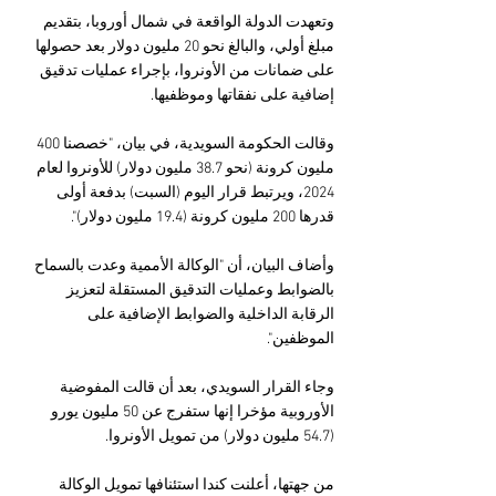
وتعهدت الدولة الواقعة في شمال أوروبا، بتقديم 
مبلغ أولي، والبالغ نحو 20 مليون دولار بعد حصولها 
على ضمانات من الأونروا، بإجراء عمليات تدقيق 
إضافية على نفقاتها وموظفيها.
وقالت الحكومة السويدية، في بيان، "خصصنا 400 
مليون كرونة (نحو 38.7 مليون دولار) للأونروا لعام 
2024، ويرتبط قرار اليوم (السبت) بدفعة أولى 
قدرها 200 مليون كرونة (19.4 مليون دولار)".
وأضاف البيان، أن "الوكالة الأممية وعدت بالسماح 
بالضوابط وعمليات التدقيق المستقلة لتعزيز 
الرقابة الداخلية والضوابط الإضافية على 
الموظفين".
وجاء القرار السويدي، بعد أن قالت المفوضية 
الأوروبية مؤخرا إنها ستفرج عن 50 مليون يورو 
(54.7 مليون دولار) من تمويل الأونروا.
من جهتها، أعلنت كندا استئنافها تمويل الوكالة 