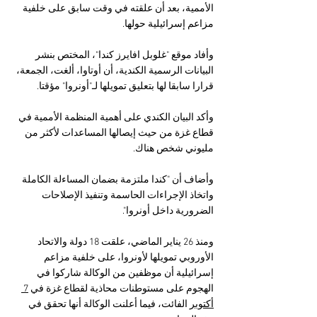
الأممية، بعد أن علقته في وقت سابق على خلفية 
مزاعم إسرائيلية حولها.
وأفاد موقع "غلوبل افايرز كندا"، المختص بنشر 
البيانات الرسمية الكندية، أن أوتاوا، ألغت، الجمعة، 
قرارا سابقا لها بتعليق تمويلها لـ"أونروا" مؤقتا.
وأكد البيان الكندي على أهمية المنظمة الأممية في 
قطاع غزة من حيث إيصالها المساعدات لأكثر من 
مليوني شخص هناك.
وأضاف أن "كندا ملتزمة بضمان المساءلة الكاملة 
واتخاذ الإجراءات الحاسمة وتنفيذ الإصلاحات 
الضرورية داخل أونروا".
ومنذ 26 يناير الماضي، علقت 18 دولة والاتحاد 
الأوروبي تمويلها لأونروا، على خلفية مزاعم 
إسرائيلية أن موظفين من الوكالة شاركوا في 
الهجوم على مستوطنات محاذية لقطاع غزة في 
7 
أكتوبر
 الفائت، فيما أعلنت الوكالة أنها تحقق في 