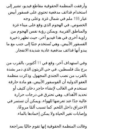
وأرفقت المنظمة الحقوقية مقاطع فيديو، تشير إلى 
استخدام قذائف مدفعية تحتوي على فسفور أبيض 
عيار 155 ملم في شمال غزة. وعلى وجه 
الخصوص، في الهجوم الذي وقع على ميناء غزة 
والمناطق القريبة. ويمكن رؤية نفس الهجوم من 
زاوية أخرى في هذا فيديو آخر، حيث تظهر ذخيرة 
الفسفور الأبيض، وهي تُستخدم جنبًا إلى جنب مع ما 
يبدو أنها قذائف مدفعية عادية شديدة الانفجار.
وفي استهداف آخر، وقع في 11 أكتوبر، بالقرب من 
برج بنك فلسطين، في حي الزيتون الذي دمر بشدة 
بالقرب من نصب الجندي المجهول. وذكرت منظمة 
العفو الدولية أن الفوسفور الأبيض، هو مادة حارقة 
تستخدم في الغالب لإنشاء حاجز دخان كثيف أو 
تحديد الأهداف. وهي تحترق في درجات حرارة 
عالية جدًا عند تعرضها للهواء، ويمكن أن تستمر في 
الاحتراق داخل اللحم. كما تسبب ألمًا مروعًا، 
وإصابات تغير الحياة ولا يمكن إخمادها بالماء.
وقالت المنظمة الحقوقية إنها تقوم حاليًا بمراجعة 