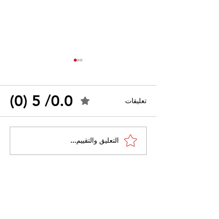
0.0/ 5 (0)
تعليقات
اتهامات لاسرائيل باستخدام
التعليق والتقييم...
الفوسفور الأبيض في عملياتها
العسكرية في غزة ولبنان