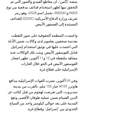
منصة "إكس"، أن مقاطع الفيديو والصور التي تم 
التحقق منها تُظهر استخدام قذائف مدفعية من نوع 
M825 وM825A1، تحمل اسم D528، وهو رمز 
تعريف وزارة الدفاع الأمريكية (DODIC) للقذائف 
المستندة إلى الفسفور الأبيض.
واعتمدت المنظمة الحقوقية على صور التقطت 
بعدسة صحفيين يعلمون لدى وكالات، ضمن الأدلة 
التي اعتمدت عليها في توثيق استخدام إسرائيل 
قنابل الفوسفور الأبيض. وبثت تلك الوكالات عدة 
مشاهد ملتقطة في 10 و11 أكتوبر، تظهر انفجار 
الفوسفور الأبيض في الجو خلال الغارات 
الإسرائيلية على قطاع غزة.
وفي 09 أكتوبر، نشرت القوات الإسرائيلية مدافع 
هاوتزر M109 عيار 155 ملم، بالقرب من مدينة 
سديروت، التي تعرضت لهجوم من قبل كتائب عز 
الدين القسام ضمن عملية طوفان الأقصى وتقع 
المدينة على بعد حوالي كيلومتر واحد من السياج 
الحدودي بين "إسرائيل" وقطاع غزة.