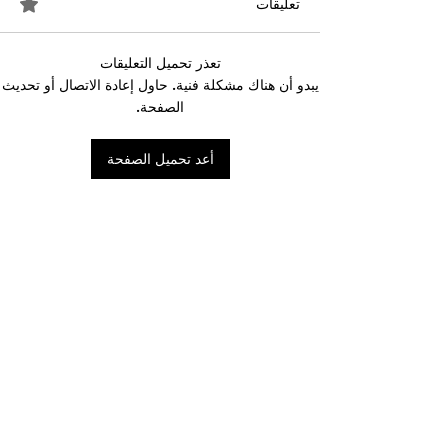
تعليقات
تعذر تحميل التعليقات
احتجاجات التونسية
القضاء الإداري يقضي بحل
يبدو أن هناك مشكلة فنية. حاول إعادة الاتصال أو تحديث
نقابة "كنابست"
الصفحة.
أعد تحميل الصفحة