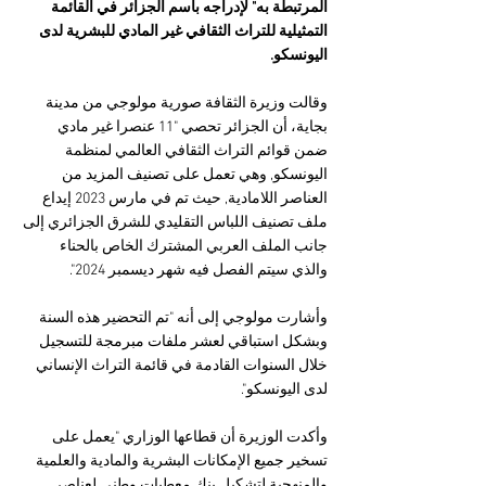
المرتبطة به" لإدراجه باسم الجزائر في القائمة 
التمثيلية للتراث الثقافي غير المادي للبشرية لدى 
اليونسكو.
وقالت وزيرة الثقافة صورية مولوجي من مدينة 
بجاية، أن الجزائر تحصي "11 عنصرا غير مادي 
ضمن قوائم التراث الثقافي العالمي لمنظمة 
اليونسكو, وهي تعمل على تصنيف المزيد من 
العناصر اللامادية, حيث تم في مارس 2023 إيداع 
ملف تصنيف اللباس التقليدي للشرق الجزائري إلى 
جانب الملف العربي المشترك الخاص بالحناء 
والذي سيتم الفصل فيه شهر ديسمبر 2024".
وأشارت مولوجي إلى أنه "تم التحضير هذه السنة 
وبشكل استباقي لعشر ملفات مبرمجة للتسجيل 
خلال السنوات القادمة في قائمة التراث الإنساني 
لدى اليونسكو".
وأكدت الوزيرة أن قطاعها الوزاري "يعمل على 
تسخير جميع الإمكانات البشرية والمادية والعلمية 
والمنهجية لتشكيل بنك معطيات وطني لعناصر 