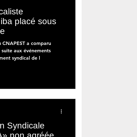
caliste
ba placé sous
re
 du CNAPEST a comparu
n suite aux événements
ment syndical de l
n Syndicale
» non agréée,