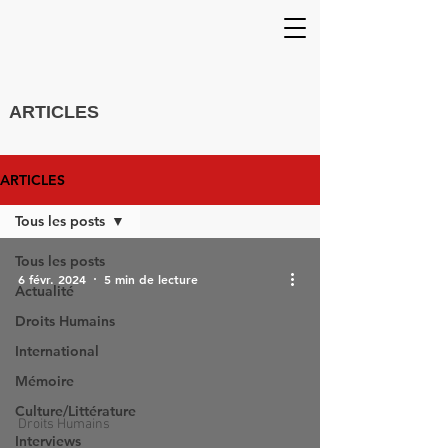
ARTICLES
ARTICLES
Tous les posts
Tous les posts
6 févr. 2024
5 min de lecture
Actualité
Droits Humains
International
Mémoire
Culture/Littérature
Droits Humains
Interviews