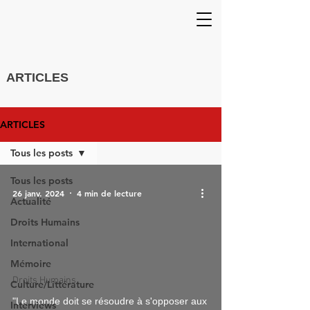
ARTICLES
ARTICLES
Tous les posts
Tous les posts
26 janv. 2024
4 min de lecture
Actualité
Droits Humains
International
Mémoire
Droits Humains
Culture/Littérature
"Le monde doit se résoudre à s'opposer aux
Interviews