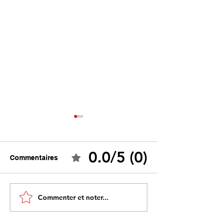
0.0/5 (0)
Commentaires
Ceuta : Algérie–Maroc,
Tebboune face 
Commenter et noter...
la bataille des récits
propres mirage
pour mieux cacher la
promesses diff