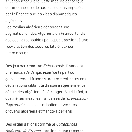
situation irrégulière. Cette mesure est perçue 
comme une riposte aux restrictions imposées 
par la France sur les visas diplomatiques 
algériens.
Les médias algériens dénoncent une 
stigmatisation des Algériens en France, tandis 
que des responsables politiques appellent à une 
réévaluation des accords bilatéraux sur 
l’immigration
Des journaux comme 
Echourrouk
 dénoncent 
une 
"escalade dangereuse"
 de la part du 
gouvernement français, notamment après des 
déclarations ciblant la diaspora algérienne. Le 
député des Algériens à l’étranger, Saad Laâni, a 
qualifié les mesures françaises de
 "provocation 
flagrante" 
et de discrimination envers les 
citoyens algériens et franco-algériens.
Des organisations comme le 
Collectif des 
Algériens de France
 appellent à une réponse 