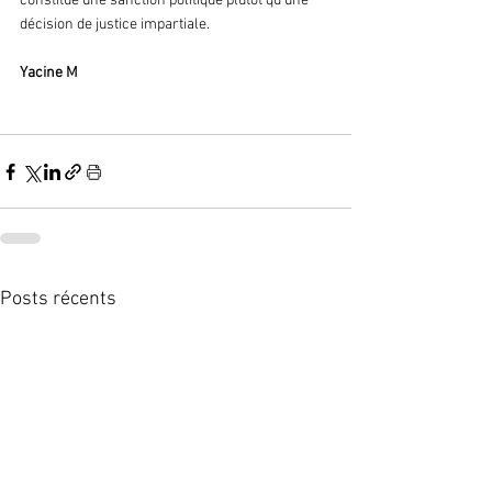
constitue une sanction politique plutôt qu’une 
décision de justice impartiale.
Yacine M 
Posts récents