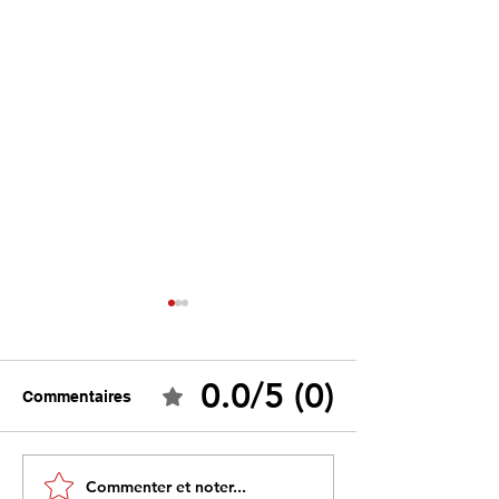
0.0/5 (0)
Commentaires
Tebboune face à ses
Un programme s
Commenter et noter...