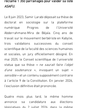
réclame 1 350 parrainages pour valider sa liste 
ASAFU
.
Le 8 juin 2023, Samir Larabi déposait sa thèse de 
doctorat en sociologie sur la plateforme 
numérique Progres de l’Université 
Abderrahmane-Mira de Béjaïa. Cinq ans de 
travail sur le mouvement berbériste en Kabylie, 
trois validations successives du conseil 
scientifique de la faculté des sciences humaines 
et sociales, un jury officiellement désigné. En 
mai 2025, le Conseil scientifique de l’université 
statua que sa thèse «
 ne saurait faire l’objet 
d’une soutenance
 », invoquant un sujet « 
sensible
 » et un contenu supposément contraire 
à l’article 9 de la Constitution. En janvier 2026, 
l’exclusion définitive était prononcée.
Quatre mois plus tard, le même homme 
annonce sa candidature aux élections 
législatives du 2 juillet 2026, dans la même 