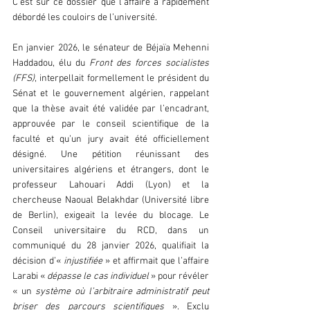
C’est sur ce dossier que l’affaire a rapidement 
débordé les couloirs de l’université.
En janvier 2026, le sénateur de Béjaïa Mehenni 
Haddadou, élu du 
Front des forces socialistes 
(FFS)
, interpellait formellement le président du 
Sénat et le gouvernement algérien, rappelant 
que la thèse avait été validée par l’encadrant, 
approuvée par le conseil scientifique de la 
faculté et qu’un jury avait été officiellement 
désigné. Une pétition réunissant des 
universitaires algériens et étrangers, dont le 
professeur Lahouari Addi (Lyon) et la 
chercheuse Naoual Belakhdar (Université libre 
de Berlin), exigeait la levée du blocage. Le 
Conseil universitaire du RCD, dans un 
communiqué du 28 janvier 2026, qualifiait la 
décision d’« 
injustifiée 
» et affirmait que l’affaire 
Larabi «
 dépasse le cas individuel
 » pour révéler 
« un 
système où l’arbitraire administratif peut 
briser des parcours scientifiques
 ». Exclu 