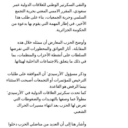
والتقى السكرتير الوطني للعلاقات الدولية عمر 
سعودي، المقرر الاممي المعني بحرية التجمع 
السلمي وحرية الجمعيات، بناء على طلب هذا 
الأخير، في إطار المهمة التي يقوم بها بدعوة من 
الحكومة الجزائرية.
وأوضح الحزب المعارض أن ممثله خلال هذه 
المقابلة،  أثار العوائق والمحظورات التي تفرضها 
السلطات على أنشطة الأحزاب والمنظمات، بما 
في ذلك ما يتعلق بالاجتماعات الداخلية لهيئاتها.
وذكر مسؤول "الأرسيدي" أن الموافقة على طلبات 
الترخيص للمؤتمرات أو التجمعات أصبحت الاستثناء 
بينما الرفض هو القاعدة. 
كما تحدث سكرتير العلاقات الدولية في "الأرسيدي" 
مطولاً عما وصفها بالتهديدات والضغوطات التي 
تعرض لها الحزب بعد انتهاء مسيرات الحراك 
الشعبي.
وأشار هنا إلى أن العديد من مناضلي الحزب دخلوا 