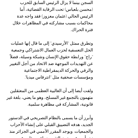
السجن بينما لا يزال الرئيس السابق للحزب 
(محسن بلعباس) تحت الرقابة القضائية، أما 
الرئيس الحالي (عثمان معزوز) فقد واجه عدة 
محاكمات بسبب مشاركته في المظاهرات خلال 
فترة الحراك.
وتطرق ممثل "الأرسيدي" إلى ما قال إنها عمليات 
الحل التعسفية لحزب العمال الاشتراكي وجمعية 
"راج" ورابطة حقوق الإنسان وشبكة وسيلة، فضلاً 
عن التهديدات الموجهة ضد الاتحاد من أجل التغيير 
والرقي والحركة الديمقراطية الاجتماعية 
ومؤسسات صحفية مثل "انترفاس ميديا". 
ولفت أيضا إلى أن الغالبية العظمى من المعتقلين 
متهمون بالتجمع غير المسلح، وهو ما يعني، بلغة غير 
قانونية، المشاركة في مظاهرة سلمية.
وأبرز أن ما يسمى بالنظام التصريحي في الدستور 
الجديد، هدفه التضييق القبلي على إنشاء الأحزاب 
والجمعيات. ويوجد المقرر الأممي في الجزائر منذ 