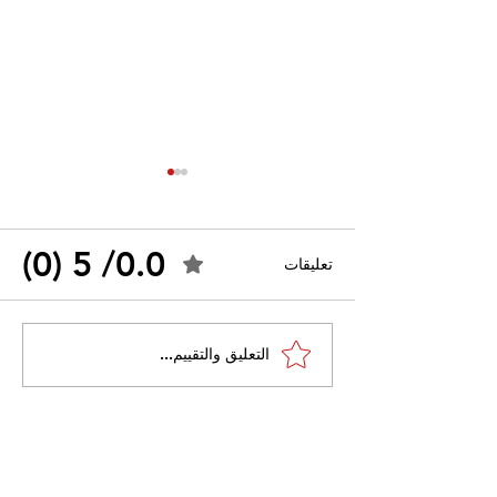
0.0/ 5 (0)
تعليقات
العفو الدولية تصف زيارة
التعليق والتقييم...
المقرر الأممي للجزائر
بـ"الحدث النادر"