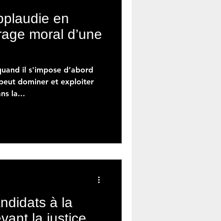
pplaudie en
frage moral d’une
 peut dominer et exploiter
s la...
ndidats à la
vant la justice