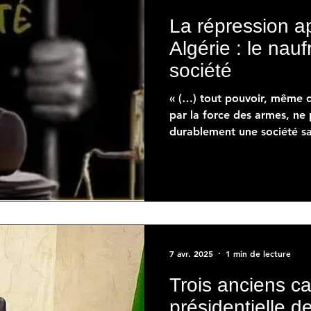
La répression a
Algérie : le nau
société
« (…) tout pouvoir, même quand il s'impose d’abord
par la force des armes, ne
durablement une société san
7 avr. 2025
1 min de lecture
Trois anciens ca
présidentielle de