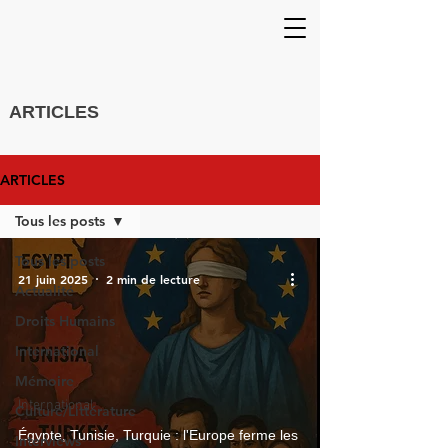
ARTICLES
ARTICLES
Tous les posts
Tous les posts
21 juin 2025
2 min de lecture
Actualité
Droits Humains
International
Mémoire
International
Culture/Littérature
Égypte, Tunisie, Turquie : l'Europe ferme les
Interviews