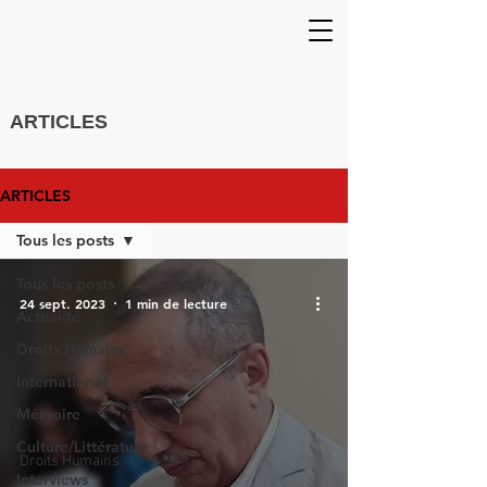
ARTICLES
ARTICLES
Tous les posts
Tous les posts
24 sept. 2023
1 min de lecture
Actualité
Droits Humains
International
Mémoire
Culture/Littérature
Droits Humains
Interviews