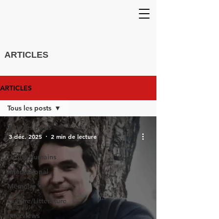
ARTICLES
ARTICLES
Tous les posts
Tous les posts
3 déc. 2025
2 min de lecture
Actualité
Droits Humains
International
Mémoire
Culture/Littérature
Actualité
Interviews