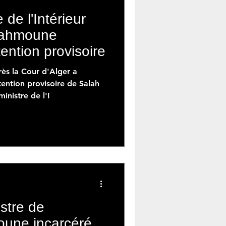
 de l'Intérieur
Dahmoune
ention provisoire
ès la Cour d'Alger a
tention provisoire de Salah
nistre de l'I
istre de
moune incarcéré