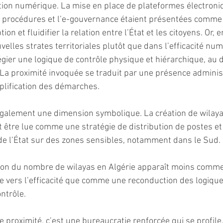
ition numérique. La mise en place de plateformes électroniq
 procédures et l’e-gouvernance étaient présentées comme 
ion et fluidifier la relation entre l’État et les citoyens. Or, 
velles strates territoriales plutôt que dans l’efficacité num
égier une logique de contrôle physique et hiérarchique, au 
 La proximité invoquée se traduit par une présence administ
plification des démarches.
également une dimension symbolique. La création de wilaya
être lue comme une stratégie de distribution de postes et
de l’État sur des zones sensibles, notamment dans le Sud. 
nsion du nombre de wilayas en Algérie apparaît moins comm
e vers l’efficacité que comme une reconduction des logiqu
ntrôle. 
e proximité, c’est une bureaucratie renforcée qui se profile,