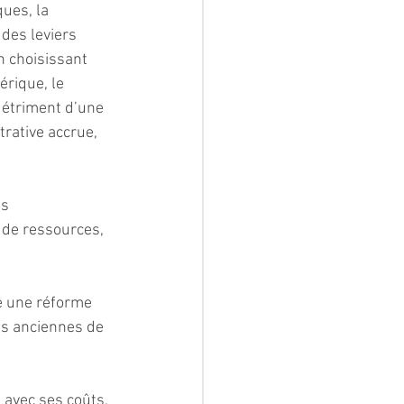
ues, la 
des leviers 
en choisissant 
érique, le 
détriment d’une 
rative accrue, 
s 
 de ressources, 
e une réforme 
es anciennes de 
 avec ses coûts, 