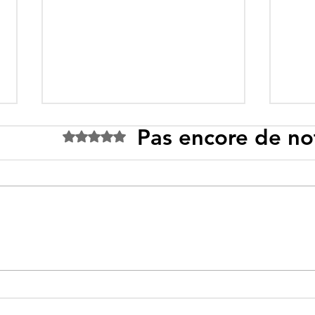
Pas encore de no
Noté 0 étoile sur 5.
Tebboune face à ses
Un p
propres mirages :
sous
promesses différées,
l’id
ennemis imaginaires et
savo
réalités évitées