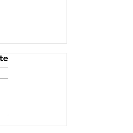
te
rogramme scolaire
 influence : quand
éologie prime sur le
ir