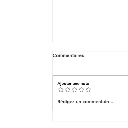
Commentaires
Ajouter une note
Ceuta : Algérie–Maroc, la
Rédigez un commentaire...
bataille des récits pour
mieux cacher la misère