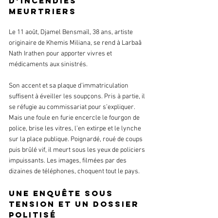
d’incendies 
meurtriers
Le 11 août, Djamel Bensmaïl, 38 ans, artiste 
originaire de Khemis Miliana, se rend à Larbaâ 
Nath Irathen pour apporter vivres et 
médicaments aux sinistrés. 
Son accent et sa plaque d’immatriculation 
suffisent à éveiller les soupçons. Pris à partie, il 
se réfugie au commissariat pour s’expliquer. 
Mais une foule en furie encercle le fourgon de 
police, brise les vitres, l’en extirpe et le lynche 
sur la place publique. Poignardé, roué de coups 
puis brûlé vif, il meurt sous les yeux de policiers 
impuissants. Les images, filmées par des 
dizaines de téléphones, choquent tout le pays.
Une enquête sous 
tension et un dossier 
politisé