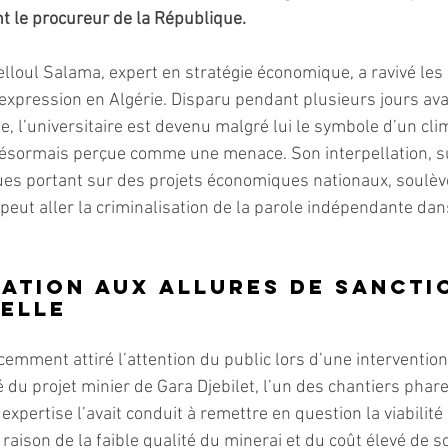
t le procureur de la République.
elloul Salama, expert en stratégie économique, a ravivé les
d’expression en Algérie. Disparu pendant plusieurs jours av
e, l’universitaire est devenu malgré lui le symbole d’un cli
désormais perçue comme une menace. Son interpellation, s
ues portant sur des projets économiques nationaux, soulèv
 peut aller la criminalisation de la parole indépendante dans 
ation aux allures de sancti
uelle
emment attiré l’attention du public lors d’une intervention 
té du projet minier de Gara Djebilet, l’un des chantiers phar
 expertise l’avait conduit à remettre en question la viabili
aison de la faible qualité du minerai et du coût élevé de so