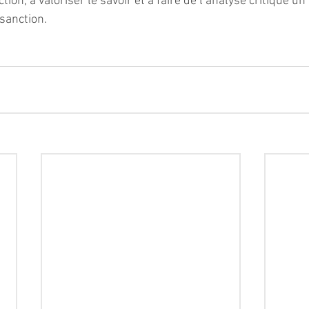
tion, à valoriser le savoir et à faire de l’analyse critique un
 sanction.