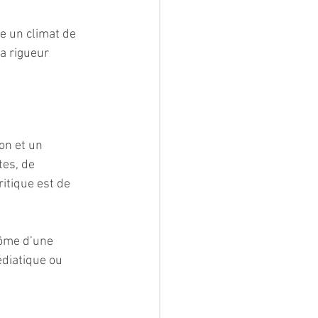
e un climat de 
a rigueur 
on et un 
tes, de 
itique est de 
tôme d’une 
édiatique ou 