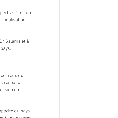
xperts ? Dans un 
arginalisation — 
 Dr Salama et à 
 pays.
ocureur, qui 
es réseaux 
ression en 
apacité du pays 