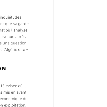
 inquiétudes 
ant que sa garde 
mat où l’analyse 
urvenue après 
e une question 
l’Algérie dite « 
on 
télévisée où il 
es mis en avant 
té économique du 
n exploitation.