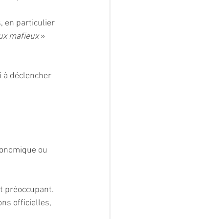
 en particulier 
ux mafieux
 » 
i à déclencher 
conomique ou 
t préoccupant. 
s officielles, 