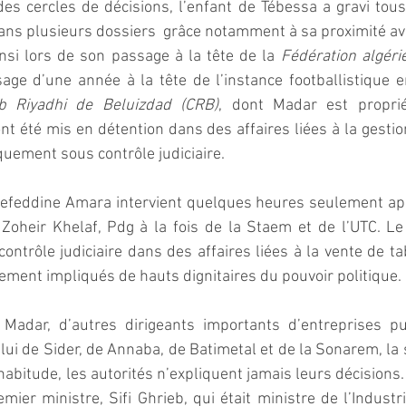
es cercles de décisions, l’enfant de Tébessa a gravi tous
ans plusieurs dossiers  grâce notamment à sa proximité ave
ainsi lors de son passage à la tête de la 
Fédération algéri
ge d’une année à la tête de l’instance footballistique e
b Riyadhi de Beluizdad (CRB)
, dont Madar est propriét
nt été mis en détention dans des affaires liées à la gestion
uement sous contrôle judiciaire.
efeddine Amara intervient quelques heures seulement apr
heir Khelaf, Pdg à la fois de la Staem et de l’UTC. Le d
 contrôle judiciaire dans des affaires liées à la vente de t
ement impliqués de hauts dignitaires du pouvoir politique.
adar, d’autres dirigeants importants d’entreprises pub
celui de Sider, de Annaba, de Batimetal et de la Sonarem, la 
bitude, les autorités n’expliquent jamais leurs décisions. M
emier ministre, Sifi Ghrieb, qui était ministre de l’Industr