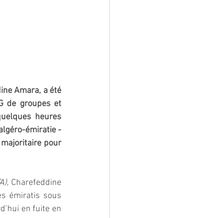
ne Amara, a été 
G de groupes et 
quelques heures 
algéro-émiratie -
majoritaire pour 
A)
, Charefeddine 
s émiratis sous 
’hui en fuite en 