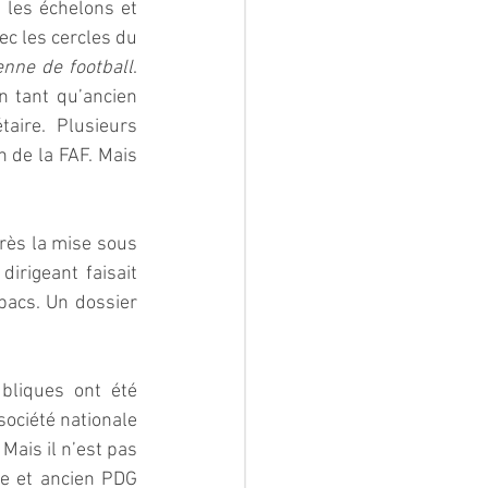
 les échelons et 
c les cercles du 
enne de football
. 
n tant qu’ancien 
aire. Plusieurs 
 de la FAF. Mais 
ès la mise sous 
irigeant faisait 
abacs. Un dossier 
liques ont été 
société nationale 
ais il n’est pas 
ie et ancien PDG 