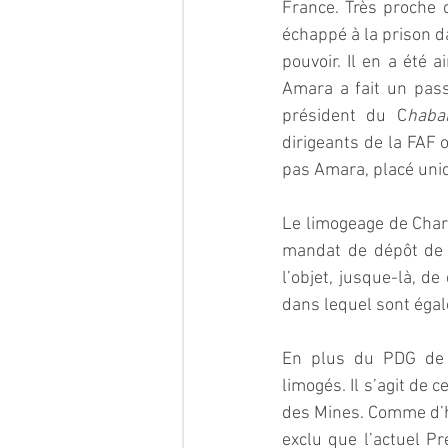
France. Très proche d
échappé à la prison d
pouvoir. Il en a été 
Amara a fait un passa
président du C
haba
dirigeants de la FAF o
pas Amara, placé uniq
Le limogeage de Char
mandat de dépôt de Zo
l’objet, jusque-là, de
dans lequel sont égal
En plus du PDG de M
limogés. Il s’agit de 
des Mines. Comme d’ha
exclu que l’actuel Pr