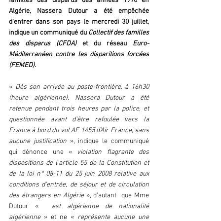
familles des disparus des années 1990 en 
Algérie, Nassera Dutour a été empêchée 
d’entrer dans son pays le mercredi 30 juillet, 
indique un communiqué du 
Collectif des familles 
des disparus (CFDA)
 et du réseau 
Euro-
Méditerranéen contre les disparitions forcées 
(FEMED).
« 
Dès son arrivée au poste-frontière, à 16h30 
(heure algérienne), Nassera Dutour a été 
retenue pendant trois heures par la police, et 
questionnée avant d’être refoulée vers la 
France à bord du vol AF 1455 d’Air France, sans 
aucune justification
 », indique le communiqué 
qui dénonce une «
 violation flagrante des 
dispositions de l'article 55 de la Constitution et 
de la loi n° 08-11 du 25 juin 2008 relative aux 
conditions d’entrée, de séjour et de circulation 
des étrangers en Algérie 
», d’autant  que Mme 
Dutour «
  est algérienne de nationalité 
algérienne
 » et ne « 
représente aucune une 