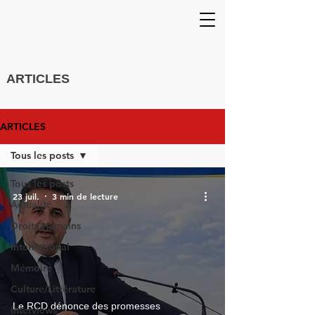
ARTICLES
ARTICLES
Tous les posts
Tous les posts
23 juil.
3 min de lecture
Actualité
Droits Humains
International
Mémoire
Culture/Littérature
Le RCD dénonce des promesses
Interviews