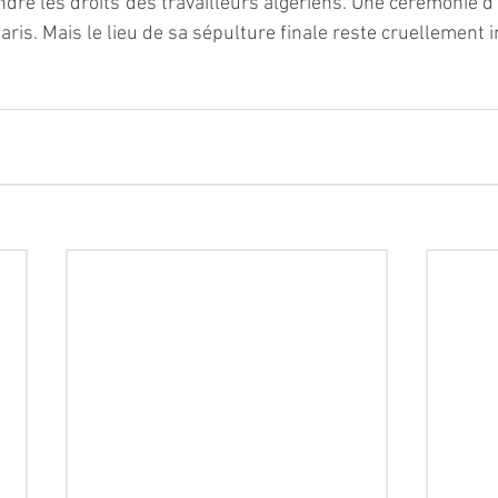
ndre les droits des travailleurs algériens. Une cérémonie d'
ris. Mais le lieu de sa sépulture finale reste cruellement i