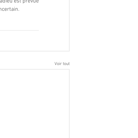
adieu est prévue 
ncertain.
Voir tout