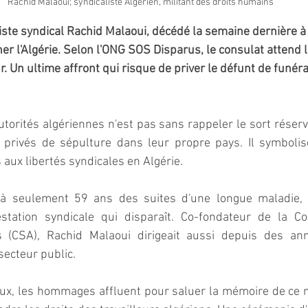
Rachid Malaoui; syndicaliste Algérien, militant des droits humains
viste syndical Rachid Malaoui, décédé la semaine dernière à 
er l'Algérie. Selon l'ONG SOS Disparus, le consulat attend l
r. Un ultime affront qui risque de priver le défunt de funérai
utorités algériennes n'est pas sans rappeler le sort réservé
 privés de sépulture dans leur propre pays. Il symbolis
 aux libertés syndicales en Algérie.
à seulement 59 ans des suites d'une longue maladie, c'
station syndicale qui disparaît. Co-fondateur de la Co
 (CSA), Rachid Malaoui dirigeait aussi depuis des ann
secteur public.
ux, les hommages affluent pour saluer la mémoire de ce mi