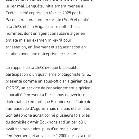
le 1er mai. L’enquête, initialement menée à 
Créteil, a été reprise en février 2025 par le 
Parquet national antiterroriste (
Pnat
) et confiée 
à la
 DGSI 
et à la Brigade criminelle. Trois 
hommes, dont un agent consulaire algérien, 
ont été mis en examen mi-avril pour 
arrestation, enlèvement et séquestration en 
relation avec une entreprise terroriste.
Le rapport de la 
DGSI
 évoque la possible 
participation d’un quatrième protagoniste, S. S., 
présenté comme un sous-officier algérien de la 
DGDSE
, un service de renseignement algérien. 
Il aurait été présent à Paris sous couverture 
diplomatique en tant que Premier secrétaire de 
l’ambassade d’Algérie, mais n’a pas été arrêté. 
Son téléphone aurait borné plusieurs fois près 
du domicile d’Amir Boukhors et d’un bar où il 
avait ses habitudes, plus d’un mois avant 
l’enlèvement, et aurait retiré 2000 euros la nuit 