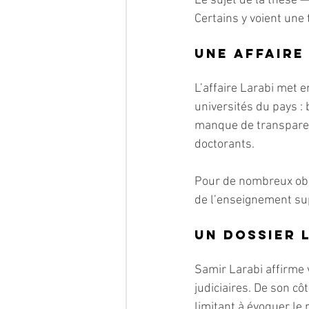
Le sujet de la thèse 
Certains y voient une
Une affaire
L’affaire Larabi met
universités du pays : 
manque de transparenc
doctorants.
Pour de nombreux obser
de l’enseignement sup
Un dossier 
Samir Larabi affirme 
judiciaires. De son cô
limitant à évoquer le