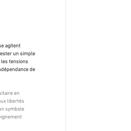
e agitent 
ester un simple 
 les tensions 
’indépendance de 
itaire en 
ux libertés 
 un symbole 
eignement 