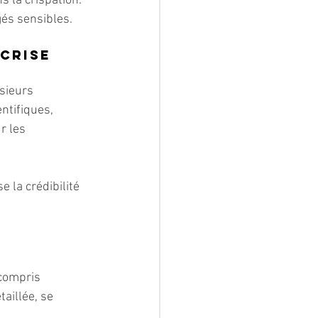
 la crispation. 
gés sensibles.
crise
sieurs 
ntifiques, 
r les 
 la crédibilité 
 compris 
aillée, se 