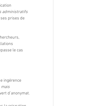
ication 
administratifs
 ses prises de 
chercheurs, 
llations 
passe le cas 
ne ingérence 
 mais 
uvert d’anonymat.