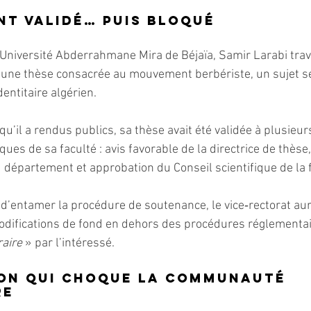
t validé… puis bloqué
l’Université Abderrahmane Mira de Béjaïa, Samir Larabi trava
 une thèse consacrée au mouvement berbériste, un sujet se
dentitaire algérien.
’il a rendus publics, sa thèse avait été validée à plusieur
ques de sa faculté : avis favorable de la directrice de thèse,
u département et approbation du Conseil scientifique de la f
’entamer la procédure de soutenance, le vice‑rectorat aur
odifications de fond en dehors des procédures réglementai
raire
 » par l’intéressé.
on qui choque la communauté 
re