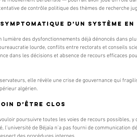
— le mouvement berbériste — pourrait avoir joué un rôle dans
 tentative de contrôle politique des thèmes de recherche ju
 symptomatique d’un système en 
 en lumière des dysfonctionnements déjà dénoncés dans plu
bureaucratie lourde, conflits entre rectorats et conseils scie
e dans les décisions et absence de recours efficaces pou
vateurs, elle révèle une crise de gouvernance qui fragilise
érieur algérien.
loin d’être clos
vouloir poursuivre toutes les voies de recours possibles, y
té, l’université de Béjaïa n’a pas fourni de communication dét
 respect des procédures internes.