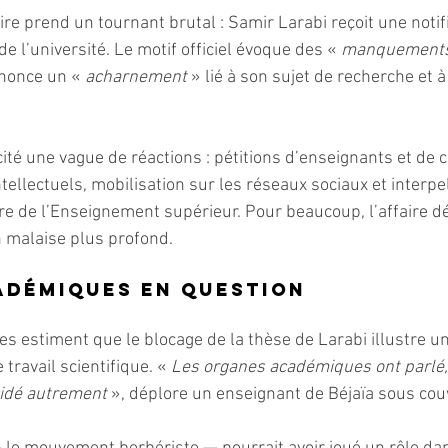
aire prend un tournant brutal : Samir Larabi reçoit une notif
de l’université. Le motif officiel évoque des « 
manquements 
énonce un « 
acharnement
 » lié à son sujet de recherche et à
ité une vague de réactions : pétitions d’enseignants et de 
ntellectuels, mobilisation sur les réseaux sociaux et interpe
e de l’Enseignement supérieur. Pour beaucoup, l’affaire dé
n malaise plus profond.
adémiques en question
es estiment que le blocage de la thèse de Larabi illustre u
travail scientifique. « 
Les organes académiques ont parlé,
cidé autrement 
», déplore un enseignant de Béjaïa sous co