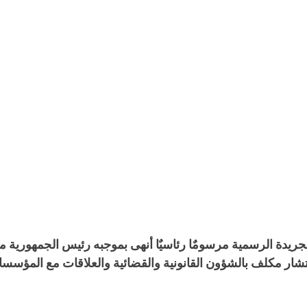
العدد 68 من الجريدة الرسمية مرسومٌا رئاسيٌا أنهى بموجبه رئيس الجمهورية 
ار مكلف بالشؤون القانونية والقضائية والعلاقات مع المؤسسا