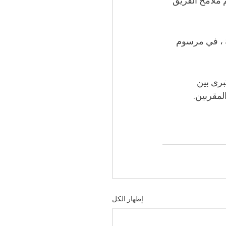
ملامح الفريق 
ً ، في مرسوم 
رى بين 
مقربين.
إظهار الكل