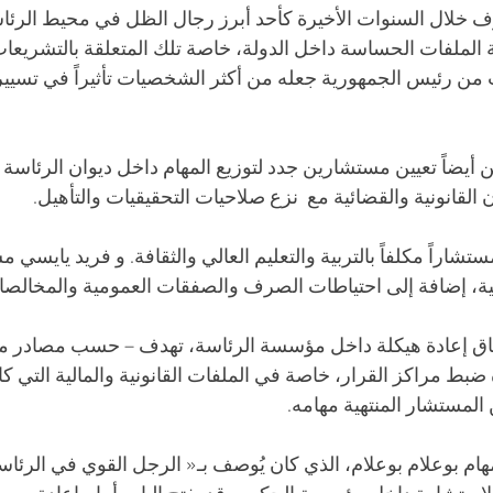
رف خلال السنوات الأخيرة كأحد أبرز رجال الظل في محيط الرئا
ة الملفات الحساسة داخل الدولة، خاصة تلك المتعلقة بالتشريعات
 من رئيس الجمهورية جعله من أكثر الشخصيات تأثيراً في تسيير
أيضاً تعيين مستشارين جدد لتوزيع المهام داخل ديوان الرئاس
 القانونية والقضائية مع  نزع صلاحيات التحقيقيات والتأهيل.
اراً مكلفاً بالتربية والتعليم العالي والثقافة. و فريد يايسي مس
زانية، إضافة إلى احتياطات الصرف والصفقات العمومية والمخالصات
ياق إعادة هيكلة داخل مؤسسة الرئاسة، تهدف – حسب مصادر مط
ضبط مراكز القرار، خاصة في الملفات القانونية والمالية التي كان
مستشار المنتهية مهامه.
مهام بوعلام بوعلام، الذي كان يُوصف بـ« الرجل القوي في الرئاس