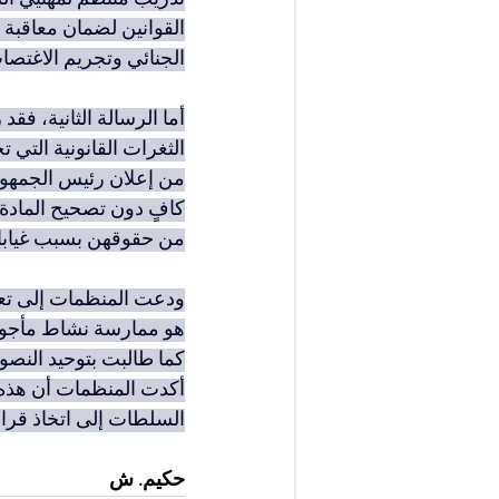
القوانين لضمان معاقبة ا
الجنائي وتجريم الاغتص
أما الرسالة الثانية، ف
الثغرات القانونية التي
من إعلان رئيس الجمهوري
من حقوقهن بسبب غيابا
ودعت المنظمات إلى تعد
هو ممارسة نشاط مأجور ع
كما طالبت بتوحيد النصو
أكدت المنظمات أن هذه ا
السلطات إلى اتخاذ قرار
حكيم. ش