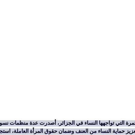
رة التي تواجهها النساء في الجزائر، أصدرت عدة منظمات نسوي
زيز حماية النساء من العنف وضمان حقوق المرأة العاملة، استجا