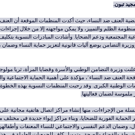
جيد تبون.
 قضية العنف ضد النساء، حيث أكدت المنظمات الموقعة أن العنف
 منظومة الظلم والتمييز، ولا يمكن مواجهته إلا من خلال إجراءا
وعية المجتمعية ودعم الضحايا. وأشادت المبادرات النسوية بتكلي
وزيرة التضامن بوضع آليات قانونية لتعزيز حماية النساء وضمان 
 أعلنت وزيرة التضامن الوطني والأسرة وقضايا المرأة، ثريا مولو
حة العنف ضد النساء"، مؤكدة على أهمية الحماية الاجتماعية والق
ت الوطنية الكبرى. وقد رحبت المنظمات النسوية بهذه الخطوة 
 ملموسة لضمان فعاليتها.
ة من الإجراءات، منها إنشاء مراكز اتصال هاتفية مجانية على 
ر الحماية الفورية للضحايا، وبناء مراكز إيواء جديدة في مختلف من
 وضمان الدعم النفسي والاجتماعي للنساء المعنفات وأطفالهن
شرطة والقضاء والصحة، وتمويل كافٍ للجمعيات العاملة في هذا 