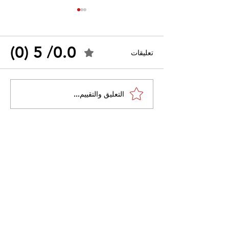
0.0/ 5 (0)
تعليقات
احتجاجات التونسية
القضاء الإداري يقضي بحل
التعليق والتقييم...
نقابة "كنابست"