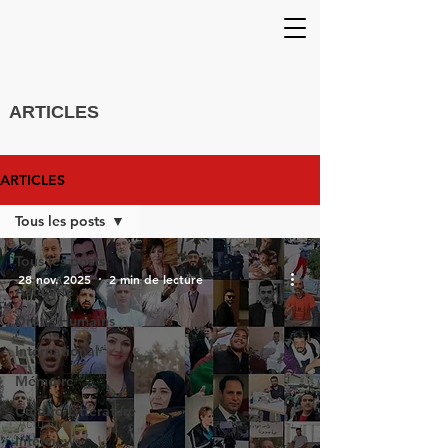
ARTICLES
ARTICLES
Tous les posts
Tous les posts
28 nov. 2025
2 min de lecture
Actualité
Droits Humains
International
Mémoire
Culture/Littérature
Actualité
Interviews