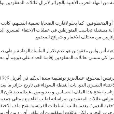
 أكثر من 20 سنة من انتهاء الحرب الاهلية بالجزائر لاتزال عائلات المفقود
أو المخطوفين، كما يحلو لاقارب الضحايا تسمية انفسهم، كانت 
الة مستقلة تحاسب المتورطين في عمليات الاختفاء القسري الذ
ائريين من مختلف الاعمار و شرائح المجتمع. 
ية أس واس مفقودين هو عدم تكرار المأساة الوطنية و طي صف
ا كي تتسنى لعائلات المفقودين إقامة الحداد على ذويهم أو مع
اختفاء القسري الذي بات النقطة السوداء في تاريخ جزائر ما بعد 
لرئاسية بفتح هذا الملف الحساس. و بعد وصول عبدالمجيد تبّون ال
ر 2019، لم تتوانى عائلات المفقودين بمراسلته لطلب لقاء مع ممثلي ج
قبة التغيير"، بعدما طالب السلطات الفرنسية بفتح ملف الاختف
ن حرب التحرير، لكن عائلات المفقودين لم تتلقى أي رد من أي 