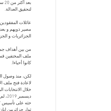
بعد
لتحقيق العدالة.
عائلات المفقودين 
مصير ذويهم و بعد
الجزائريات و الجز
من بين أهداف جمع
ملف المختفين قسر
كانوا أحياءا. 
لاعادة فتح ملف ال
خلال الانتخابات ا
ديسمب
حثه على تأسيس "ح
ثوار جزائريين إبا