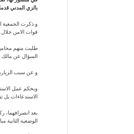
في منشور لها، صر
بالزي المدني قدما
و ذكرت الجمعية ا
قوات الامن خلال ال
طلبت منهم محامية 
السؤال عن مالك ال
و عن سبب الزيارة ا
وبحكم عمل الاستاذ
الاستدعاءات بل تق
بعد انصرافهما، رك
الوضعية الثانية مب