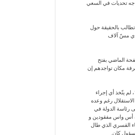
ين تواجه تحديات في السعي 
تطالب بالحقيقة حول 
ي مسّ آلاف 
حة الماضي بفتح 
رفة مكان تواجدهم إن 
لكن، منذ وصول الرئيس المخلوع، عبدالعزيز بوتفليقة سدة الحكم في أفريل 1999، لم يتّخذ أي إجراء 
الاستقلال رغم وعده 
ى رئاسة الدولة في 
معية أس واس مفقودين و 
اء القسري الذي طال 
مسؤول كان.