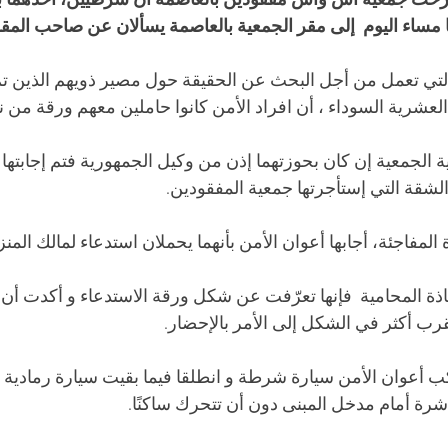
ّحت جمعية أس واس مفقودين بالعاصمة أن شرطيين، احدهما با
 مساء اليوم  إلى مقر الجمعية بالعاصمة يسألان عن صاحب المقر
لتي تعمل من أجل البحث عن الحقيقة حول مصير ذويهم الذين تم
عشرية السوداء ، أن افراد الأمن كانوا حاملين معهم ورقة من نوع 
الجمعية إن كان بحوزتهما إذن من وكيل الجمهورية فتم إجابتها 
شقة التي إستأجرتها جمعية المفقودين. 
لمفاجئة، أجابها أعوان الأمن بأنهما يحملان استدعاء لمالك المنز
ة المحامية  فإنها تعرّفت عن شكل ورقة الاستدعاء و أكدت أن ت
رب أكثر في الشكل إلى الأمر بالإحضار.
ب أعوان الأمن سيارة شرطة و انطلقا فيما بقيت سيارة رمادية 
اشرة أمام مدخل المبنى دون أن تتحرك ساكنًا. 