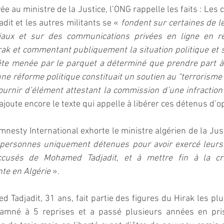
e au ministre de la Justice, l’ONG rappelle les faits : Les 
it et les autres militants se « 
fondent sur certaines de le
iaux et sur des communications privées en ligne en rel
rak et commentant publiquement la situation politique et 
te menée par le parquet a déterminé que prendre part à 
ne réforme politique constituait un soutien au “terrorisme ”
 fournir d’élément attestant la commission d’une infraction
 ajoute encore le texte qui appelle à libérer ces détenus d’o
mnesty International exhorte le ministre algérien de la Just
s personnes uniquement détenues pour avoir exercé leurs 
usés de Mohamed Tadjadit, et à mettre fin à la crim
nte en Algérie
 ».
Tadjadit, 31 ans, fait partie des figures du Hirak les plu
ndamné à 5 reprises et a passé plusieurs années en pris