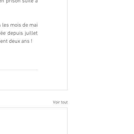
n prison suite à 
 les mois de mai 
 depuis juillet 
ment deux ans !
Voir tout