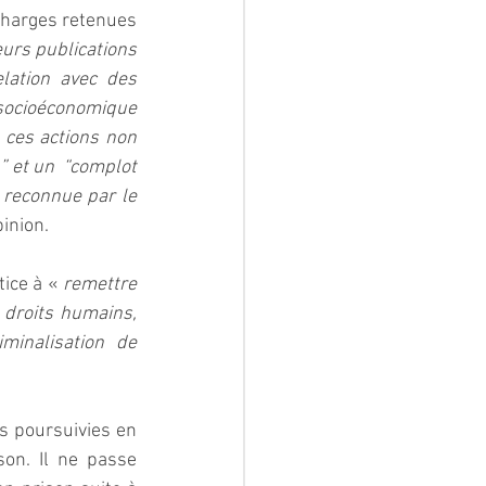
charges retenues 
urs publications 
ation avec des 
socioéconomique 
ces actions non 
 et un  “complot 
 reconnue par le 
pinion.
ice à « 
remettre 
droits humains, 
inalisation de 
s poursuivies en 
on. Il ne passe 