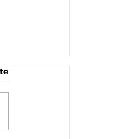
te
rogramme scolaire
 influence : quand
éologie prime sur le
ir