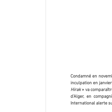
Condamné en novembr
inculpation en janvie
Hirak 
» va comparaître
d’Alger, en compagn
International alerte s