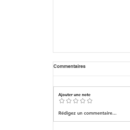
Commentaires
Ajouter une note
Ceuta : Algérie–Maroc, la
Rédigez un commentaire...
bataille des récits pour
mieux cacher la misère