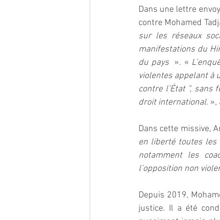
Dans une lettre envoyé
contre Mohamed Tadjad
sur les réseaux soc
manifestations du Hi
du pays 
 ». « 
L’enquê
violentes appelant à u
contre l’État ”, sans
droit international.
 »,
Dans cette missive, A
en liberté toutes le
notamment les coacc
l’opposition non viole
Depuis 2019, Mohamed 
justice. Il a été co