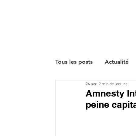
Tous les posts
Actualité
24 avr.
2 min de lecture
Interviews
Amnesty Int
peine capita