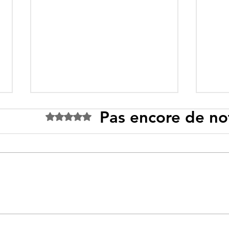
Pas encore de no
Noté 0 étoile sur 5.
Tebboune face à ses
Un p
propres mirages :
sous
promesses différées,
l’id
ennemis imaginaires et
savo