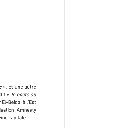
e
 », et une autre 
it « 
le poète du 
El-Beida, à l’Est 
isation Amnesty 
ine capitale.