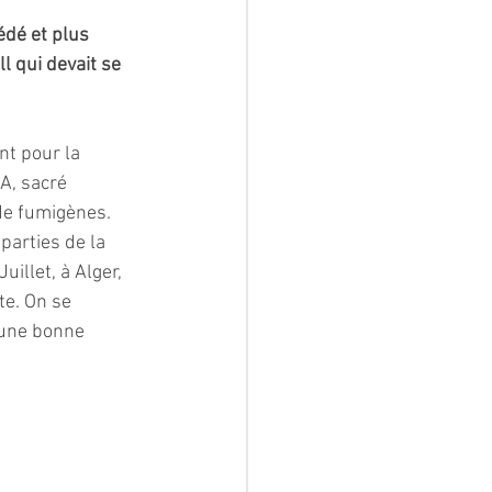
dé et plus 
l qui devait se 
nt pour la 
A, sacré 
de fumigènes. 
parties de la 
illet, à Alger, 
te. On se 
 une bonne 