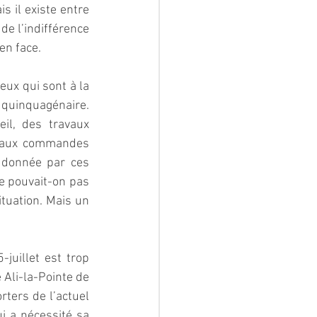
s il existe entre 
de l’indifférence 
en face.
eux qui sont à la 
quinquagénaire. 
il, des travaux 
t aux commandes 
 donnée par ces 
e pouvait-on pas 
tuation. Mais un 
juillet est trop 
 Ali-la-Pointe de 
ters de l’actuel 
i a nécessité sa 