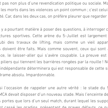
it pas non plus d’une revendication politique ou sociale. Mai
 les morts dans les violences un point commun ; c’est celui 
té. Car, dans les deux cas, on préfère pleurer que regarder 
il y a pourtant matière à poser des questions, à interroger c
ctures sportives. Cette arène du 5-Juillet est largement 
a subi des travaux de lifting, mais comme un vieil appare
rs doivent être faits. Mais comme souvent, ceux qui son
ce, le laisser-aller qui s’avère coupable. La preuve est
iliers qui tiennent les barrières rongées par la rouille ! N
indépendante déterminera qui est responsable de cette si
drame absolu. Impardonnable.
i l’occasion de rappeler une autre vérité : le stade du 5-
e MCA devait disposer d’un nouveau stade. Mais l’enceinte de
 portes que lors d’un seul match, durant lequel les suppor
t cassé les gradins, présentant de graves défauts, ce qu