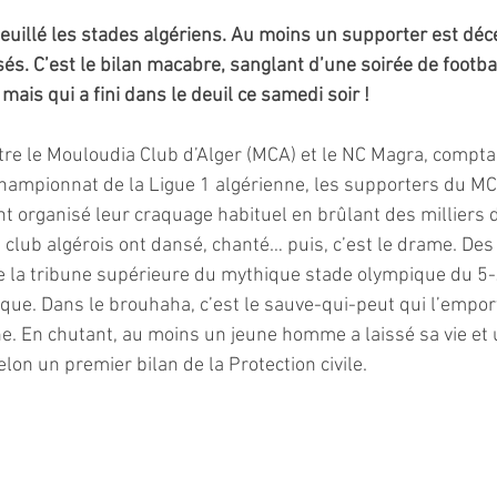
uillé les stades algériens. Au moins un supporter est décé
és. C’est le bilan macabre, sanglant d’une soirée de footbal
mais qui a fini dans le deuil ce samedi soir !
tre le Mouloudia Club d’Alger (MCA) et le NC Magra, compta
hampionnat de la Ligue 1 algérienne, les supporters du MC
nt organisé leur craquage habituel en brûlant des milliers 
 club algérois ont dansé, chanté… puis, c’est le drame. Des 
e la tribune supérieure du mythique stade olympique du 5-Ju
ique. Dans le brouhaha, c’est le sauve-qui-peut qui l’empor
ne. En chutant, au moins un jeune homme a laissé sa vie et
elon un premier bilan de la Protection civile.