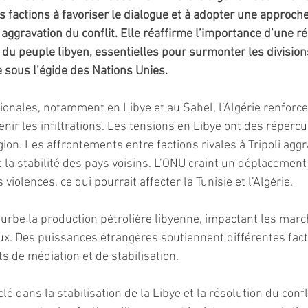
es factions à favoriser le dialogue et à adopter une approch
 aggravation du conflit. Elle réaffirme l’importance d’une ré
é du peuple libyen, essentielles pour surmonter les division
e sous l’égide des Nations Unies.
ionales, notamment en Libye et au Sahel, l’Algérie renforce 
nir les infiltrations. Les tensions en Libye ont des réperc
ion. Les affrontements entre factions rivales à Tripoli aggr
t la stabilité des pays voisins. L’ONU craint un déplacement
violences, ce qui pourrait affecter la Tunisie et l’Algérie.
rturbe la production pétrolière libyenne, impactant les marc
x. Des puissances étrangères soutiennent différentes fact
s de médiation et de stabilisation.
clé dans la stabilisation de la Libye et la résolution du confli