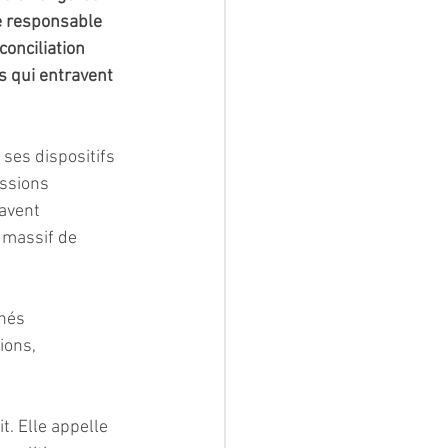
e responsable 
conciliation 
s qui entravent 
ses dispositifs 
ussions 
avent 
 massif de 
hés 
ions, 
t. Elle appelle 