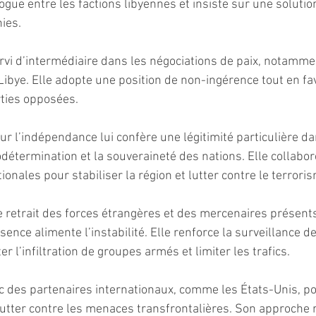
gue entre les factions libyennes et insiste sur une solutio
ies.
ervi d’intermédiaire dans les négociations de paix, notamme
 Libye. Elle adopte une position de non-ingérence tout en fav
rties opposées.
r l’indépendance lui confère une légitimité particulière da
odétermination et la souveraineté des nations. Elle collabor
ionales pour stabiliser la région et lutter contre le terrori
le retrait des forces étrangères et des mercenaires présents
ence alimente l’instabilité. Elle renforce la surveillance de
er l’infiltration de groupes armés et limiter les trafics.
c des partenaires internationaux, comme les États-Unis, po
 lutter contre les menaces transfrontalières. Son approche 