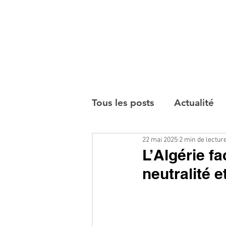
Tous les posts
Actualité
22 mai 2025
2 min de lectur
Interviews
L’Algérie f
neutralité e