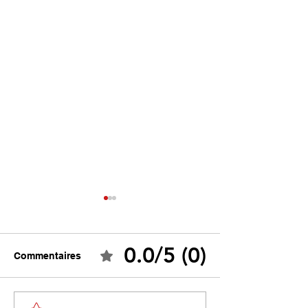
0.0/5 (0)
Commentaires
Tebboune face à ses
Un programme s