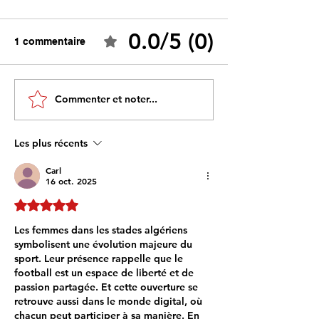
0.0/5 (0)
1 commentaire
Tebboune face à ses
Un programme s
Commenter et noter...
propres mirages :
sous influence 
promesses différées,
l’idéologie prim
ennemis imaginaires et
savoir
Les plus récents
réalités évitées
Carl
16 oct. 2025
Noté 5 étoiles sur 5.
Les femmes dans les stades algériens 
symbolisent une évolution majeure du 
sport. Leur présence rappelle que le 
football est un espace de liberté et de 
passion partagée. Et cette ouverture se 
retrouve aussi dans le monde digital, où 
chacun peut participer à sa manière. En 