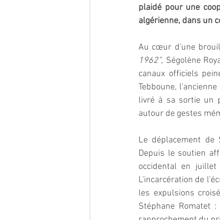
plaidé pour une coop
algérienne, dans un c
Au cœur d'une brouil
1962”
, Ségolène Roya
canaux officiels pei
Tebboune, l'ancienne 
livré à sa sortie un 
autour de gestes mémo
Le déplacement de Sé
Depuis le soutien a
occidental en juille
L'incarcération de l'é
les expulsions crois
Stéphane Romatet : la
rapprochement du prin