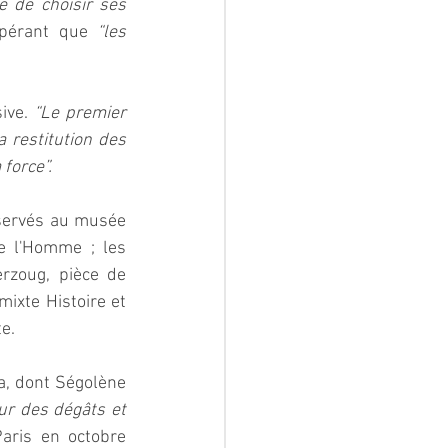
 de choisir ses 
spérant que 
“les 
ive. 
“Le premier 
 restitution des 
force”.  
nservés au musée 
 l'Homme ; les 
rzoug, pièce de 
xte Histoire et 
.  
a, dont Ségolène 
ur des dégâts et 
aris en octobre 