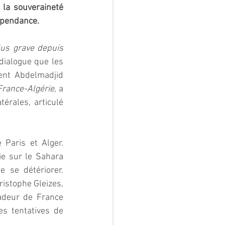
 la souveraineté 
épendance.  
lus grave depuis 
dialogue que les 
ent Abdelmadjid 
France-Algérie
, a 
érales, articulé 
Paris et Alger. 
e sur le Sahara 
 se détériorer. 
istophe Gleizes, 
adeur de France 
es tentatives de 