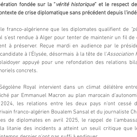
ération fondée sur la “
vérité historique
” et le respect de
ontexte de crise diplomatique sans précédent depuis l'ind
le franco-algérienne que les diplomates qualifient de 
“p
l s'est rendue à Alger pour tenter de maintenir un fil de 
nent à préserver. Reçue mardi en audience par le présid
candidate à l'Élysée, désormais à la tête de l'
Association 
plaidoyer appuyé pour une refondation des relations bilat
riels concrets.  
golène Royal intervient dans un climat délétère entre 
ffiché par Emmanuel Macron au plan marocain d'autonomi
t 2024, les relations entre les deux pays n'ont cessé de
crivain franco-algérien Boualem Sansal et du journaliste Chr
ées de diplomates en avril 2025, le rappel de l'ambass
 litanie des incidents a atteint un seuil critique que l
temps dernier n'ont pas suffi à endiguer.  