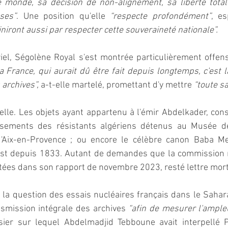
 monde, sa décision de non-alignement, sa liberté totale
ses”
. Une position qu'elle 
“respecte profondément”
, e
iniront aussi par respecter cette souveraineté nationale”.  
el, Ségolène Royal s'est montrée particulièrement offens
a France, qui aurait dû être fait depuis longtemps, c'est la
 archives”,
 a-t-elle martelé, promettant d'y mettre 
“toute sa 
ielle. Les objets ayant appartenu à l'émir Abdelkader, co
ossements des résistants algériens détenus au Musée de
d'Aix-en-Provence ; ou encore le célèbre canon Baba Me
st depuis 1833. Autant de demandes que la commission mi
tées dans son rapport de novembre 2023, resté lettre morte
 la question des essais nucléaires français dans le Sahar
smission intégrale des archives 
“afin de mesurer l'ample
ier sur lequel Abdelmadjid Tebboune avait interpellé P