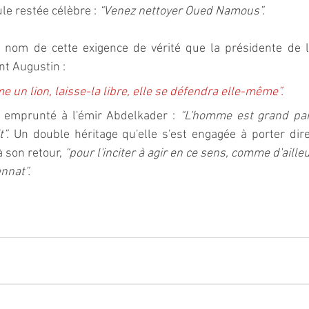
le restée célèbre : 
“Venez nettoyer Oued Namous”. 
 nom de cette exigence de vérité que la présidente de l
nt Augustin : 
e un lion, laisse-la libre, elle se défendra elle-même”. 
t emprunté à l'émir Abdelkader : 
“L'homme est grand par c
”.
 Un double héritage qu'elle s'est engagée à porter dir
son retour, 
“pour l'inciter à agir en ce sens, comme d'ailleurs
nat”.  