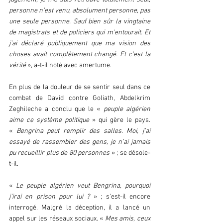
personne n’est venu, absolument personne, pas 
une seule personne. Sauf bien sûr la vingtaine 
de magistrats et de policiers qui m'entourait. Et 
j’ai déclaré publiquement que ma vision des 
choses avait complètement changé. Et c'est la 
vérité 
», a-t-il noté avec amertume. 
En plus de la douleur de se sentir seul dans ce 
combat de David contre Goliath, Abdelkrim 
Zeghileche a conclu que le « 
peuple algérien 
aime ce système politique
 » qui gère le pays. 
« 
Bengrina peut remplir des salles. Moi, j’ai 
essayé de rassembler des gens, je n’ai jamais 
pu recueillir plus de 80 personnes
 » ; se désole-
t-il. 
« 
Le peuple algérien veut Bengrina, pourquoi 
j’irai en prison pour lui ?
 » ; s’est-il encore 
interrogé. Malgré la déception, il a lancé un 
appel sur les réseaux sociaux. « 
Mes amis, ceux 