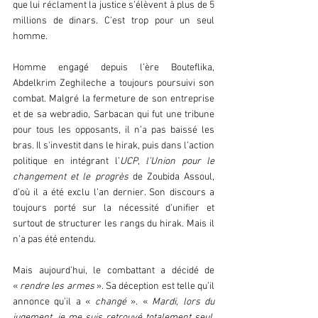
que lui réclament la justice s’élèvent à plus de 5 
millions de dinars. C’est trop pour un seul 
homme.
Homme engagé depuis l’ère Bouteflika, 
Abdelkrim Zeghileche a toujours poursuivi son 
combat. Malgré la fermeture de son entreprise 
et de sa webradio, Sarbacan qui fut une tribune 
pour tous les opposants, il n’a pas baissé les 
bras. Il s'investit dans le hirak, puis dans l’action 
politique en intégrant l’
UCP
, 
l’Union pour le 
changement et le progrès
 de Zoubida Assoul, 
d’où il a été exclu l’an dernier. Son discours a 
toujours porté sur la nécessité d’unifier et 
surtout de structurer les rangs du hirak. Mais il 
n’a pas été entendu.
Mais aujourd’hui, le combattant a décidé de 
«
 rendre les armes
 ». Sa déception est telle qu’il 
annonce qu’il a « 
changé
 ». « 
Mardi, lors du 
jugement, je me suis retrouvé totalement seul, 