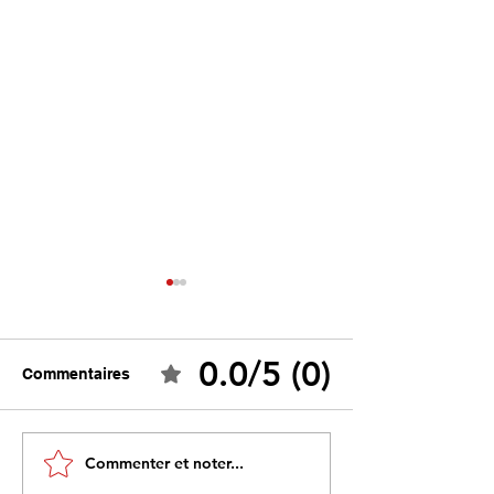
0.0/5 (0)
Commentaires
Ceuta : Algérie–Maroc,
Tebboune face 
Commenter et noter...
la bataille des récits
propres mirage