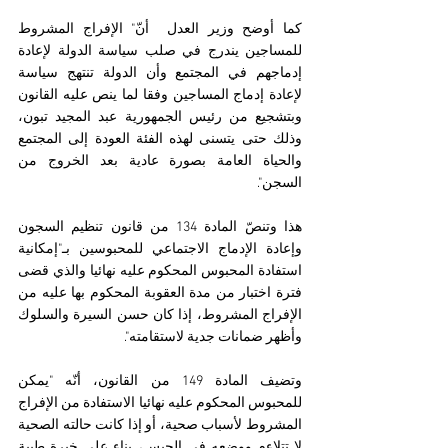
كما أوضح وزير العدل  أنّ" الإفراج المشروط 
للمساجين يندرج في صلب سياسة الدولة لإعادة 
إدماجهم في المجتمع وأن الدولة تنتهج سياسة 
لإعادة إدماج المساجين وفقا لما ينص عليه القانون 
وبتشجيع من رئيس الجمهورية عبد المجيد تبون، 
وذلك حتى يتسنى لهذه الفئة العودة إلى المجتمع 
والحياة العامة بصورة عادية بعد الخروج من 
السجن".
هذا وتنصّ المادة 134 من قانون تنظيم السجون 
وإعادة الإدماج الاجتماعي للمحبوسين بـ"إمكانية 
استفادة المحبوس المحكوم عليه نهائيا والذي قضى 
فترة اختبار من مدة العقوبة المحكوم بها عليه من 
الإفراج المشروط، إذا كان حسن السيرة والسلوك 
وأظهر ضمانات جدية لاستقامته".
وتضيف المادة 149 من القانون، أنّه "يمكن 
للمحبوس المحكوم عليه نهائيا الاستفادة من الإفراج 
المشروط لأسباب صحية، أو إذا كانت حالته الصحية 
لا تتلاءم ووضعه في الحبس، بناء على خبرة طبية 