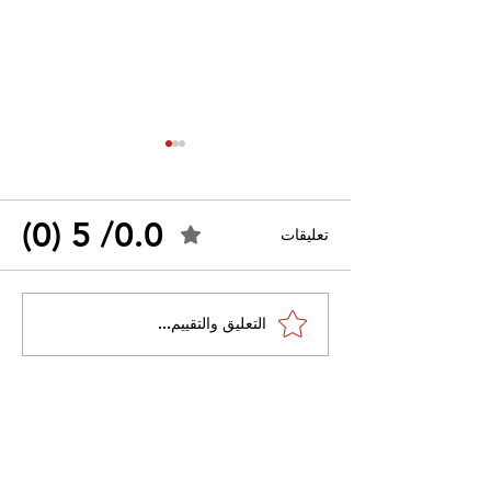
0.0/ 5 (0)
تعليقات
احتجاجات التونسية
القضاء الإداري يقضي بحل
التعليق والتقييم...
نقابة "كنابست"