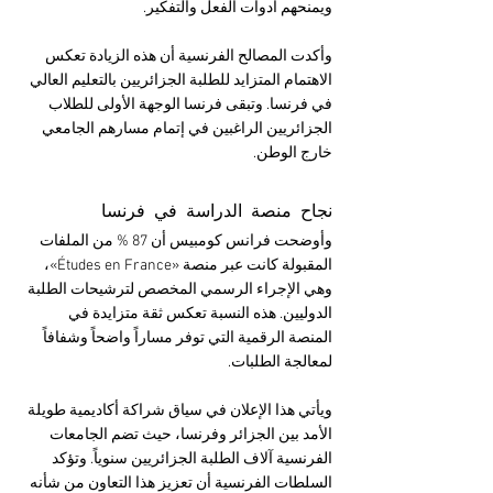
ويمنحهم أدوات الفعل والتفكير.
وأكدت المصالح الفرنسية أن هذه الزيادة تعكس 
الاهتمام المتزايد للطلبة الجزائريين بالتعليم العالي 
في فرنسا. وتبقى فرنسا الوجهة الأولى للطلاب 
الجزائريين الراغبين في إتمام مسارهم الجامعي 
خارج الوطن.
نجاح منصة الدراسة في فرنسا
وأوضحت فرانس كومبيس أن 87 % من الملفات 
المقبولة كانت عبر منصة «Études en France»، 
وهي الإجراء الرسمي المخصص لترشيحات الطلبة 
الدوليين. هذه النسبة تعكس ثقة متزايدة في 
المنصة الرقمية التي توفر مساراً واضحاً وشفافاً 
لمعالجة الطلبات.
ويأتي هذا الإعلان في سياق شراكة أكاديمية طويلة 
الأمد بين الجزائر وفرنسا، حيث تضم الجامعات 
الفرنسية آلاف الطلبة الجزائريين سنوياً. وتؤكد 
السلطات الفرنسية أن تعزيز هذا التعاون من شأنه 