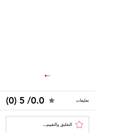
0.0/ 5 (0)
تعليقات
احتجاجات التونسية
القضاء الإداري يقضي بحل
التعليق والتقييم...
نقابة "كنابست"