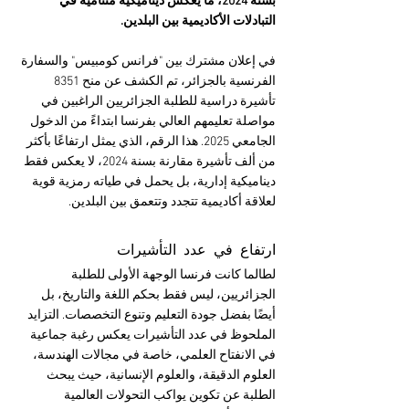
بسنة 2024، ما يعكس ديناميكية متنامية في 
التبادلات الأكاديمية بين البلدين.
في إعلان مشترك بين "فرانس كومبيس" والسفارة 
الفرنسية بالجزائر، تم الكشف عن منح 8351 
تأشيرة دراسية للطلبة الجزائريين الراغبين في 
مواصلة تعليمهم العالي بفرنسا ابتداءً من الدخول 
الجامعي 2025. هذا الرقم، الذي يمثل ارتفاعًا بأكثر 
من ألف تأشيرة مقارنة بسنة 2024، لا يعكس فقط 
ديناميكية إدارية، بل يحمل في طياته رمزية قوية 
لعلاقة أكاديمية تتجدد وتتعمق بين البلدين.
ارتفاع في عدد التأشيرات
لطالما كانت فرنسا الوجهة الأولى للطلبة 
الجزائريين، ليس فقط بحكم اللغة والتاريخ، بل 
أيضًا بفضل جودة التعليم وتنوع التخصصات. التزايد 
الملحوظ في عدد التأشيرات يعكس رغبة جماعية 
في الانفتاح العلمي، خاصة في مجالات الهندسة، 
العلوم الدقيقة، والعلوم الإنسانية، حيث يبحث 
الطلبة عن تكوين يواكب التحولات العالمية 