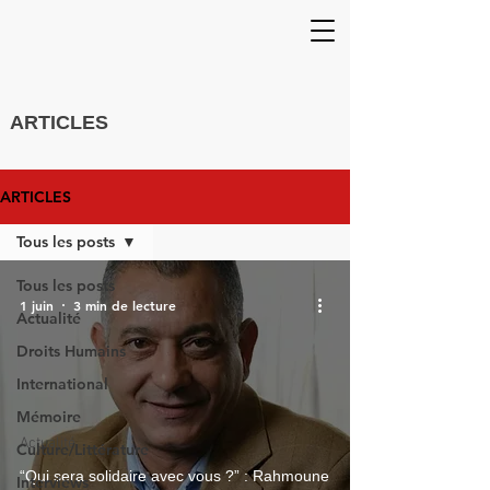
ARTICLES
ARTICLES
Tous les posts
Tous les posts
1 juin
3 min de lecture
Actualité
Droits Humains
International
Mémoire
Actualité
Culture/Littérature
“Qui sera solidaire avec vous ?” : Rahmoune
Interviews