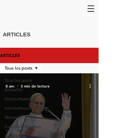
ARTICLES
ARTICLES
Tous les posts
Tous les posts
8 avr.
3 min de lecture
Actualité
Droits Humains
International
Mémoire
Culture/Littérature
International
Interviews