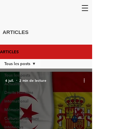
ARTICLES
ARTICLES
Tous les posts
Tous les posts
4 juil.
2 min de lecture
Actualité
Droits Humains
International
Mémoire
Culture/Littérature
International
Interviews