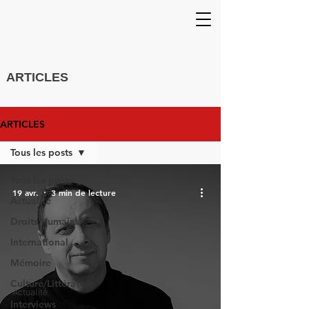
ARTICLES
ARTICLES
Tous les posts
Tous les posts
19 avr.
3 min de lecture
Actualité
Droits Humains
International
Mémoire
Culture/Littérature
Actualité
Interviews