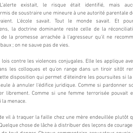
'alerte existait, le risque était identifié, mais au
permis de soustraire une mineure à une autorité parentale d
ient. L'école savait. Tout le monde savait. Et pour
ns, la doctrine dominante reste celle de la réconciliati
i, de la promesse arrachée à l'agresseur qu'il ne recomm
baux ; on ne sauve pas de vies.  
lois contre les violences conjugales. Elle les applique avec
ans les colloques et qu'on range dans un tiroir sitôt ren
cette disposition qui permet d'éteindre les poursuites si la 
e seule à annuler l'édifice juridique. Comme si pardonner so
er librement. Comme si une femme terrorisée pouvait ex
i la menace.  
e vil à traquer la faille chez une mère endeuillée plutôt qu
. Quelque chose de lâche à distribuer des leçons de courage