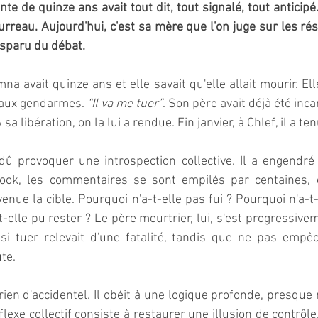
te de quinze ans avait tout dit, tout signalé, tout anticipé.
urreau. Aujourd'hui, c'est sa mère que l'on juge sur les rés
isparu du débat.  
vait quinze ans et elle savait qu'elle allait mourir. Elle l
 aux gendarmes. 
“Il va me tuer”
. Son père avait déjà été incar
a libération, on la lui a rendue. Fin janvier, à Chlef, il a ten
 dû provoquer une introspection collective. Il a engendré
ook, les commentaires se sont empilés par centaines, e
enue la cible. Pourquoi n'a-t-elle pas fui ? Pourquoi n'a-t-
t-elle pu rester ? Le père meurtrier, lui, s'est progressive
i tuer relevait d'une fatalité, tandis que ne pas empê
te.  
ien d'accidentel. Il obéit à une logique profonde, presque
flexe collectif consiste à restaurer une illusion de contrôle.