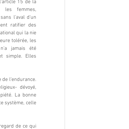
article 15 de la 
rs les femmes, 
sans l'aval d'un 
t ratifier des 
ional qui la nie 
ure tolérée, les 
 n'a jamais été 
 simple. Elles 
e de l'endurance. 
ligieux- dévoyé, 
piété. La bonne 
e système, celle 
regard de ce qui 