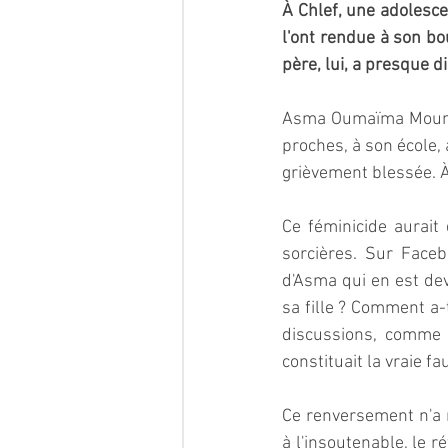
À Chlef, une adolescen
l'ont rendue à son bo
père, lui, a presque d
Asma Oumaïma Moumna a
proches, à son école,
grièvement blessée. À s
Ce féminicide aurait
sorcières. Sur Faceb
d'Asma qui en est dev
sa fille ? Comment a-
discussions, comme s
constituait la vraie fau
Ce renversement n'a r
à l'insoutenable, le ré