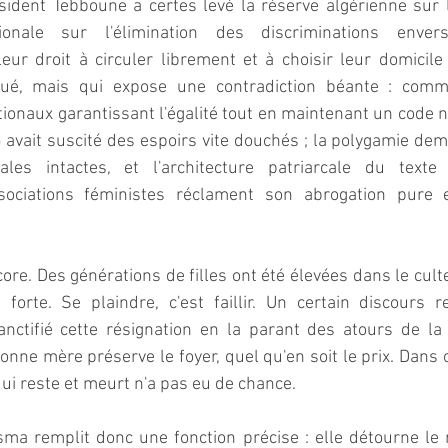
ident Tebboune a certes levé la réserve algérienne sur l'
tionale sur l'élimination des discriminations enve
eur droit à circuler librement et à choisir leur domicile 
lué, mais qui expose une contradiction béante : commen
onaux garantissant l'égalité tout en maintenant un code nat
avait suscité des espoirs vite douchés ; la polygamie deme
rales intactes, et l'architecture patriarcale du texte
ociations féministes réclament son abrogation pure et
core. Des générations de filles ont été élevées dans le cult
 forte. Se plaindre, c'est faillir. Un certain discours re
anctifié cette résignation en la parant des atours de la 
onne mère préserve le foyer, quel qu'en soit le prix. Dans c
 qui reste et meurt n'a pas eu de chance.  
ma remplit donc une fonction précise : elle détourne le 