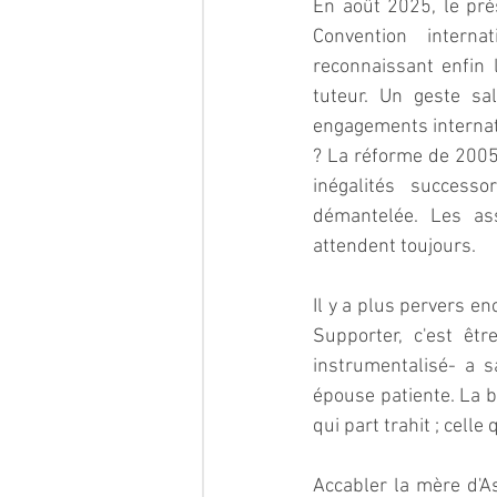
En août 2025, le prés
Convention interna
reconnaissant enfin l
tuteur. Un geste sa
engagements internati
? La réforme de 2005 
inégalités successo
démantelée. Les ass
attendent toujours.  
Il y a plus pervers en
Supporter, c'est être
instrumentalisé- a s
épouse patiente. La b
qui part trahit ; celle
Accabler la mère d'As