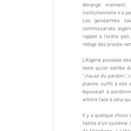
dérange vraiment. L
institutionnelle n'a 
Les gendarmes sava
commissariats algérie
rappel à l'ordre pol
rédige des procès-ver
L'Algérie possède des 
texte qu'on exhibe d
“
clause du pardon”
; 
plainte, suffit à ell
équivalait à pardonn
arbitre face à celui qu
Il y a quelque chose d
faillite d'un système