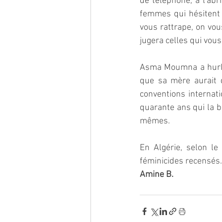
de téléphone, à l'ab
femmes qui hésitent e
vous rattrape, on vou
jugera celles qui vous
Asma Moumna a hurlé 
que sa mère aurait 
conventions internati
quarante ans qui la b
mêmes.  
En Algérie, selon le
féminicides recensés.
Amine B.  