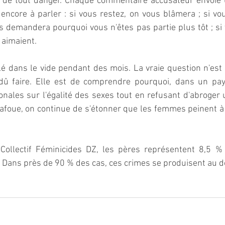
ri de tout danger. Chaque commentaire accusateur envoie
ncore à parler : si vous restez, on vous blâmera ; si vous
s demandera pourquoi vous n'êtes pas partie plus tôt ; si
 aimaient.  
dans le vide pendant des mois. La vraie question n'est p
dû faire. Elle est de comprendre pourquoi, dans un pay
onales sur l'égalité des sexes tout en refusant d'abroger 
afoue, on continue de s'étonner que les femmes peinent à
 Collectif Féminicides DZ, les pères représentent 8,5 %
 Dans près de 90 % des cas, ces crimes se produisent au dom