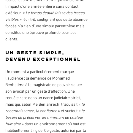
lourds, et une manière d’être qui témoigne de 
l’impact d’une année entière sans contact 
extérieur. « 
Le temps écoulé laisse des traces 
visibles 
», écrit-il, soulignant que cette absence 
forcée n’a rien d’une simple parenthèse mais 
constitue une épreuve profonde pour ses 
clients.
Un geste simple, 
devenu exceptionnel
Un moment a particulièrement marqué 
l’audience : la demande de Mohamed 
Benhalima à la magistrate de pouvoir saluer 
son avocat par un geste d’affection. Une 
requête rare dans un cadre judiciaire strict, 
mais qui, selon Me Benlahrech, traduisait « 
la 
reconnaissance, la confiance
 » et surtout « 
le 
besoin de préserver un minimum de chaleur 
humaine
 » dans un environnement où tout est 
habituellement rigide. Ce geste, autorisé par la 