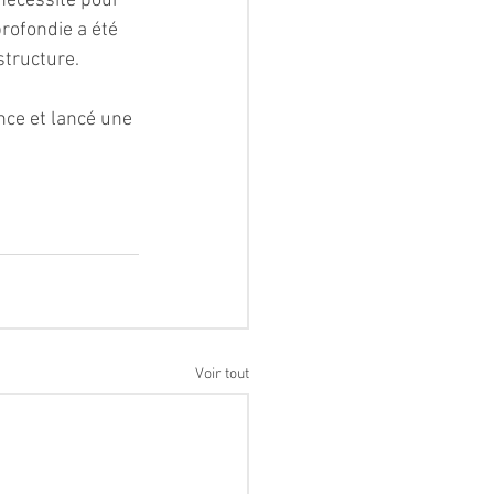
nécessité pour 
rofondie a été 
astructure.
ce et lancé une 
Voir tout