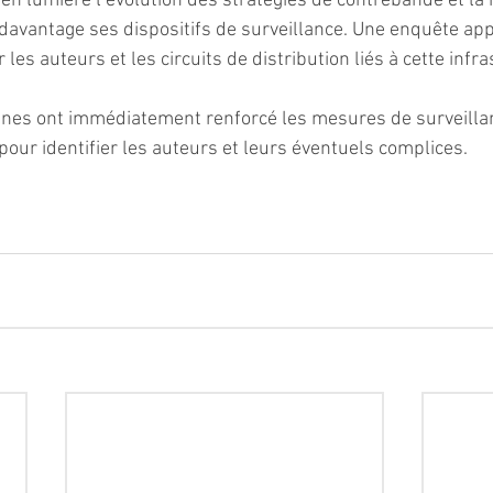
en lumière l’évolution des stratégies de contrebande et la 
r davantage ses dispositifs de surveillance. Une enquête app
 les auteurs et les circuits de distribution liés à cette infr
nnes ont immédiatement renforcé les mesures de surveillan
our identifier les auteurs et leurs éventuels complices.