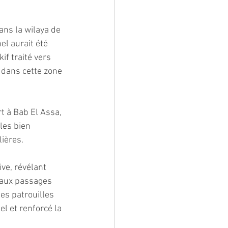
ans la wilaya de 
l aurait été 
f traité vers 
 dans cette zone 
t à Bab El Assa, 
les bien 
ières.
ve, révélant 
 aux passages 
es patrouilles 
el et renforcé la 