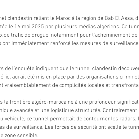
l clandestin reliant le Maroc à la région de Bab El Assa, d
tée le 16 mai 2025 par plusieurs médias algériens. Ce tunne
ux de trafic de drogue, notamment pour l’acheminement de ki
tés ont immédiatement renforcé les mesures de surveillance
 de l’enquête indiquent que le tunnel clandestin découver
lgérie, aurait été mis en place par des organisations criminel
nt vraisemblablement de complicités locales et transfrontal
 la frontière algéro-marocaine à une profondeur significati
hnique avancée et une logistique structurée. Contrairement
u véhicule, ce tunnel permettait de contourner les radars, l
es de surveillance. Les forces de sécurité ont scellé le tunn
te zone sensible.