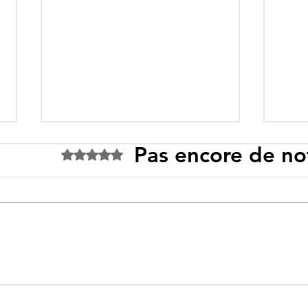
Pas encore de no
Noté 0 étoile sur 5.
Tebboune face à ses
Un p
propres mirages :
sous
promesses différées,
l’id
ennemis imaginaires et
savo