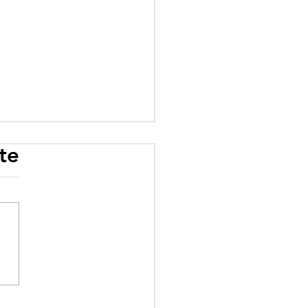
te
rogramme scolaire
 influence : quand
éologie prime sur le
ir