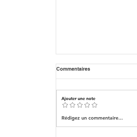
Commentaires
Ajouter une note
Ceuta : Algérie–Maroc, la
Rédigez un commentaire...
bataille des récits pour
mieux cacher la misère