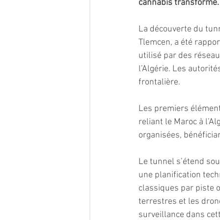
cannabis transformé.
La découverte du tunne
Tlemcen, a été rappor
utilisé par des résea
l’Algérie. Les autori
frontalière.
Les premiers éléments
reliant le Maroc à l’A
organisées, bénéficia
Le tunnel s’étend sous
une planification tec
classiques par piste o
terrestres et les dron
surveillance dans cet