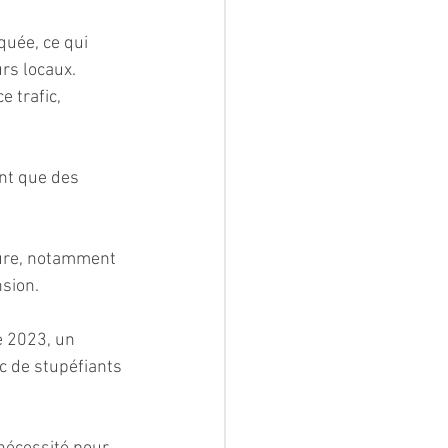
uée, ce qui 
rs locaux. 
 trafic, 
nt que des 
eure, notamment 
sion.
e 2023, un 
ic de stupéfiants 