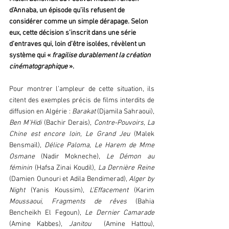
d’Annaba, un épisode qu’ils refusent de 
considérer comme un simple dérapage. Selon 
eux, cette décision s’inscrit dans une série 
d’entraves qui, loin d’être isolées, révèlent un 
système qui « 
fragilise durablement la création 
cinématographique
 ».
Pour montrer l’ampleur de cette situation, ils 
citent des exemples précis de films interdits de 
diffusion en Algérie : 
Barakat 
(Djamila Sahraoui), 
Ben M'Hidi 
(Bachir Derais), 
Contre-Pouvoirs, La 
Chine est encore loin, Le Grand Jeu
 (Malek 
Bensmaïl), 
Délice Paloma, Le Harem de Mme 
Osmane
 (Nadir Mokneche), 
Le Démon au 
féminin
 (Hafsa Zinai Koudil), 
La Dernière Reine 
(Damien Ounouri et Adila Bendimerad), 
Alger by 
Night 
(Yanis Koussim), 
L'Effacement 
(Karim 
Moussaoui, Fragments de rêves
 (Bahia 
Bencheikh El Fegoun), 
Le Dernier Camarade 
(Amine Kabbes), 
Janitou
  (Amine Hattou), 