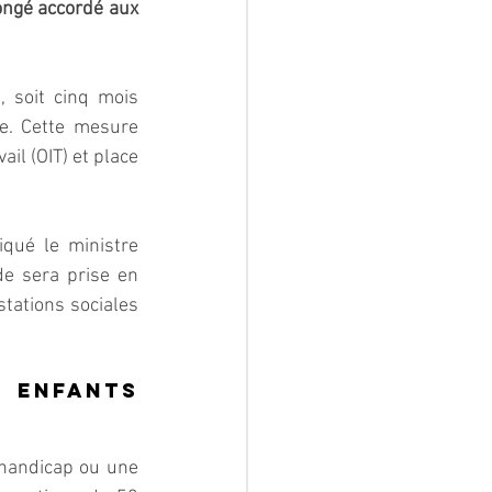
ongé accordé aux 
 soit cinq mois 
e. Cette mesure 
l (OIT) et place 
iqué le ministre 
e sera prise en 
tations sociales 
enfants 
handicap ou une 